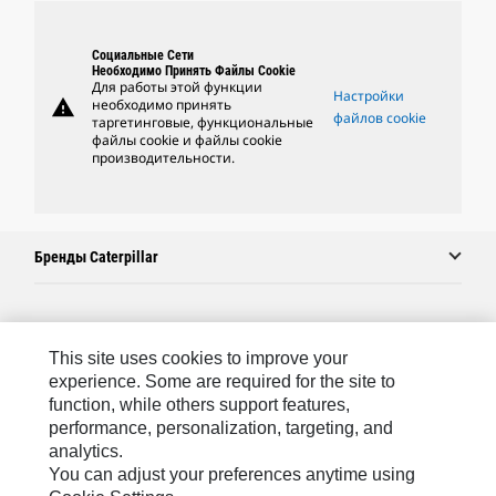
Социальные Сети
Необходимо Принять Файлы Cookie
Для работы этой функции
Настройки
warning
необходимо принять
файлов cookie
таргетинговые, функциональные
файлы cookie и файлы cookie
производительности.
Бренды Caterpillar
Caterpillar.com
This site uses cookies to improve your
Связаться С Caterpillar
experience. Some are required for the site to
function, while others support features,
Карта Сайта
performance, personalization, targeting, and
analytics.
Cookie Settings
You can adjust your preferences anytime using
Юридическая Информация