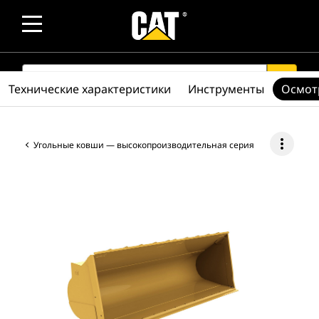
SEARCH
search
Технические характеристики
Инструменты
Осмот
more_vert
Угольные ковши — высокопроизводительная серия