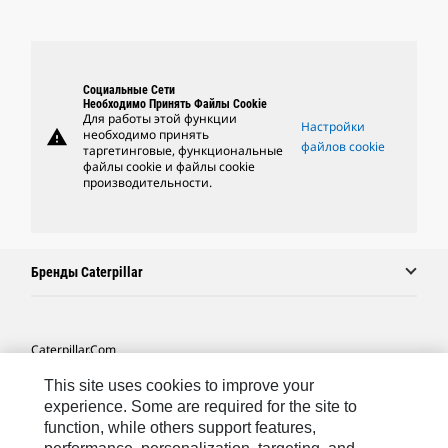
Социальные Сети
Необходимо Принять Файлы Cookie
Для работы этой функции
Настройки
warning
необходимо принять
файлов cookie
таргетинговые, функциональные
файлы cookie и файлы cookie
производительности.
Бренды Caterpillar
Caterpillar.com
Связаться С Caterpillar
This site uses cookies to improve your
experience. Some are required for the site to
Карта Сайта
function, while others support features,