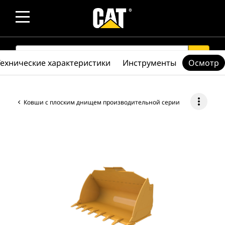
SEARCH
search
Технические характеристики
Инструменты
Осмотр
more_vert
Ковши с плоским днищем производительной серии