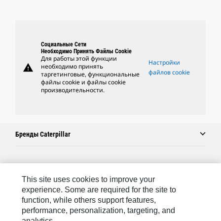
Социальные Сети
Необходимо Принять Файлы Cookie
Для работы этой функции
Настройки
warning
необходимо принять
файлов cookie
таргетинговые, функциональные
файлы cookie и файлы cookie
производительности.
Бренды Caterpillar
Caterpillar.com
This site uses cookies to improve your
Связаться С Caterpillar
experience. Some are required for the site to
function, while others support features,
Карта Сайта
performance, personalization, targeting, and
analytics.