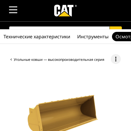
SEARCH
search
Технические характеристики
Инструменты
Осмот
more_vert
Угольные ковши — высокопроизводительная серия