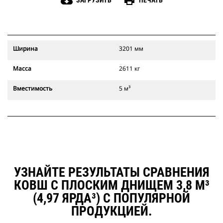
cloud_download
print
ЗАГРУЗИТЬ
ПЕЧАТЬ
Ширина
3201 мм
Масса
2611 кг
Вместимость
5 м³
УЗНАЙТЕ РЕЗУЛЬТАТЫ СРАВНЕНИЯ
КОВШ С ПЛОСКИМ ДНИЩЕМ 3,8 М³
(4,97 ЯРДА³) С ПОПУЛЯРНОЙ
ПРОДУКЦИЕЙ.