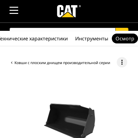
SEARCH
search
Технические характеристики
Инструменты
Осмотр
more_vert
Ковши с плоским днищем производительной серии