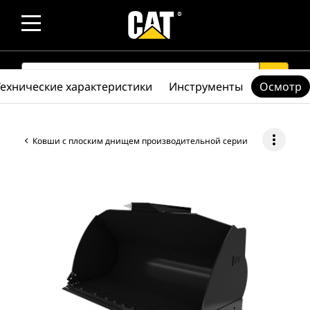
SEARCH
search
Технические характеристики
Инструменты
Осмотр
more_vert
Ковши с плоским днищем производительной серии