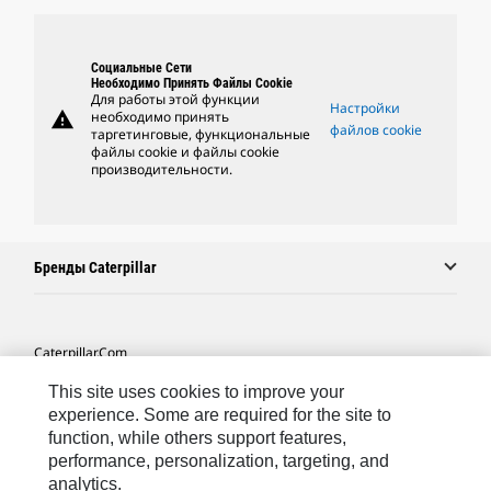
Социальные Сети
Необходимо Принять Файлы Cookie
Для работы этой функции
Настройки
warning
необходимо принять
файлов cookie
таргетинговые, функциональные
файлы cookie и файлы cookie
производительности.
Бренды Caterpillar
Caterpillar.com
Связаться С Caterpillar
This site uses cookies to improve your
experience. Some are required for the site to
Карта Сайта
function, while others support features,
performance, personalization, targeting, and
Cookie Settings
analytics.