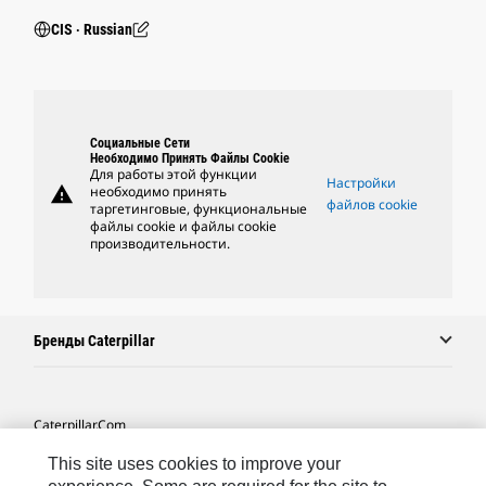
CIS ‧ Russian
Социальные Сети
Необходимо Принять Файлы Cookie
Для работы этой функции
Настройки
warning
необходимо принять
файлов cookie
таргетинговые, функциональные
файлы cookie и файлы cookie
производительности.
Бренды Caterpillar
Caterpillar.com
Связаться С Caterpillar
This site uses cookies to improve your