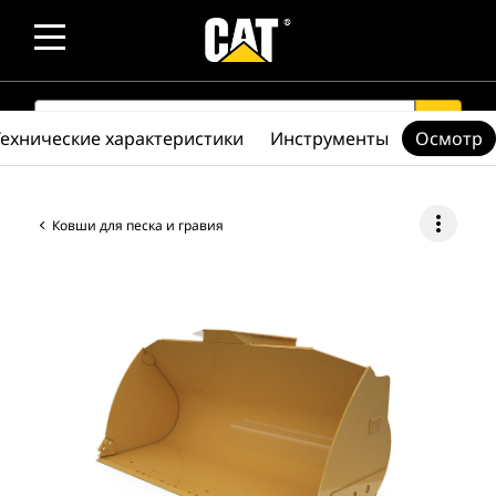
SEARCH
search
Технические характеристики
Инструменты
Осмотр
more_vert
Ковши для песка и гравия