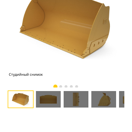
Студийный снимок
Вид