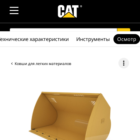
SEARCH
search
Технические характеристики
Инструменты
Осмотр
more_vert
Ковши для легких материалов