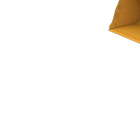
Ковш С Плоским Днищем 12 М³ (15,75 Ярда³)
Пре
Изменение модели