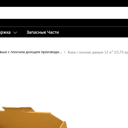
ержка
Запасные Части
Ковши с плоским днищем производительной серии
Ковш с плоским днищем 12 м³ (15,75 яр