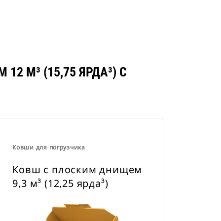
2 М³ (15,75 ЯРДА³) С
Ковши для погрузчика
Ковш с плоским днищем
9,3 м³ (12,25 ярда³)