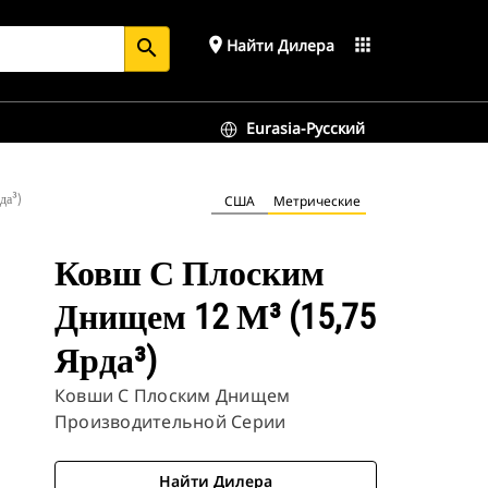
place
apps
Найти Дилера
search
Eurasia-Русский
да³)
США
Метрические
Ковш С Плоским
Днищем 12 М³ (15,75
Ярда³)
Ковши С Плоским Днищем
Производительной Серии
Найти Дилера