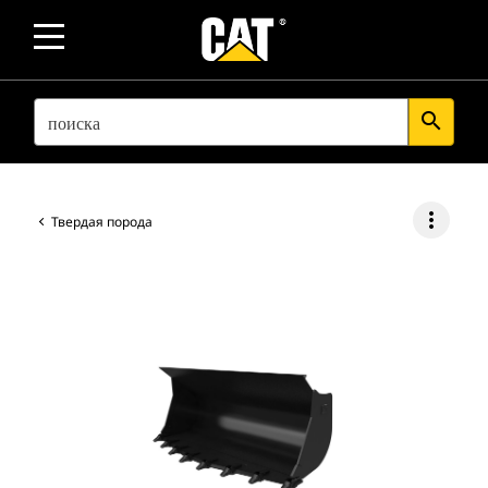
SEARCH
search
more_vert
Твердая порода