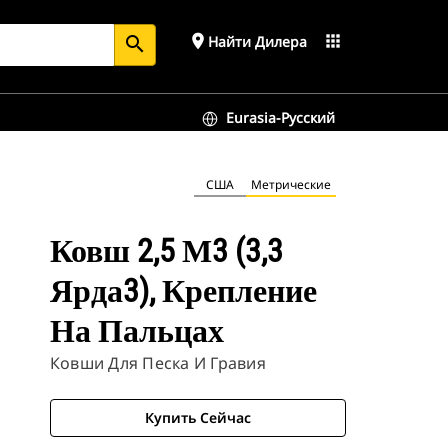
place
apps
Найти Дилера
search
Eurasia-Русский
США
Метрические
Ковш 2,5 М3 (3,3
Ярда3), Крепление
На Пальцах
Ковши Для Песка И Гравия
Купить Сейчас