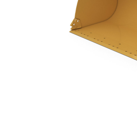
Ковш 2,5 М3 (3,3 Ярда3), Крепление На Пальцах
Пре
Изменение модели