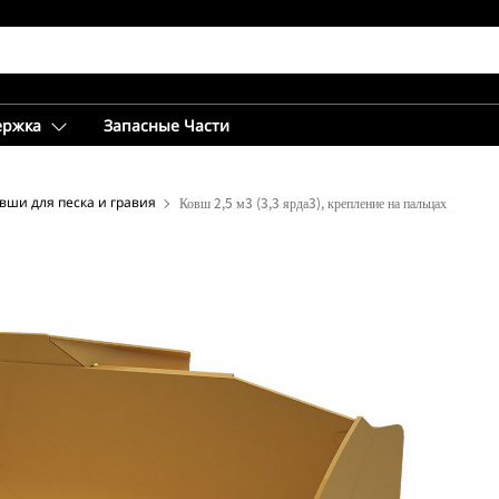
ержка
Запасные Части
вши для песка и гравия
Ковш 2,5 м3 (3,3 ярда3), крепление на пальцах