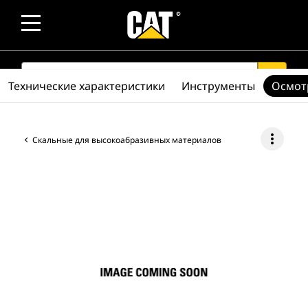
SEARCH
search
Технические характеристики
Инструменты
Осмот
more_vert
Скальные для высокоабразивных материалов