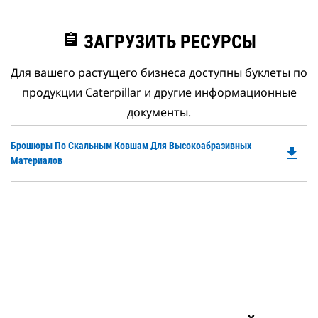
assignment
ЗАГРУЗИТЬ РЕСУРСЫ
Для вашего растущего бизнеса доступны буклеты по
продукции Caterpillar и другие информационные
документы.
Do
Брошюры По Скальным Ковшам Для Высокоабразивных
file_download
P
Материалов
O
in
a
N
Ta