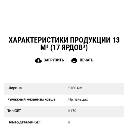
ХАРАКТЕРИСТИКИ ПРОДУКЦИИ 13
М³ (17 ЯРДОВ³)
cloud_download
print
ЗАГРУЗИТЬ
ПЕЧАТЬ
Ширина
5160 мм
Рычажный механизм ковша
На пальцах
Тип GET
K170
Номер деталей GET
8