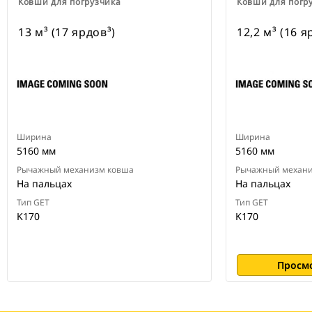
Ковши для погрузчика
Ковши для погр
13 м³ (17 ярдов³)
12,2 м³ (16 я
Ширина
Ширина
5160 мм
5160 мм
Рычажный механизм ковша
Рычажный механи
На пальцах
На пальцах
Тип GET
Тип GET
K170
K170
Просм