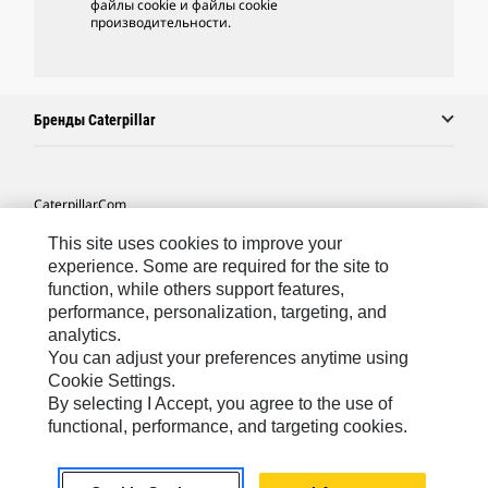
файлы cookie и файлы cookie
производительности.
Бренды Caterpillar
Caterpillar.com
Связаться С Caterpillar
This site uses cookies to improve your
experience. Some are required for the site to
Карта Сайта
function, while others support features,
performance, personalization, targeting, and
Cookie Settings
analytics.
Юридическая Информация
You can adjust your preferences anytime using
Cookie Settings.
Конфиденциальность Личных Данных
By selecting I Accept, you agree to the use of
functional, performance, and targeting cookies.
CIS - Russian
© 2026 Caterpillar. Все права сохранены.