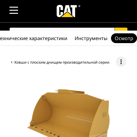
SEARCH
search
Технические характеристики
Инструменты
Осмотр
more_vert
Ковши с плоским днищем производительной серии