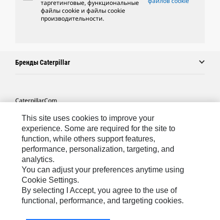
файлов cookie
таргетинговые, функциональные
файлы cookie и файлы cookie
производительности.
Бренды Caterpillar
Caterpillar.com
Связаться С Caterpillar
This site uses cookies to improve your
experience. Some are required for the site to
Карта Сайта
function, while others support features,
performance, personalization, targeting, and
Cookie Settings
analytics.
Юридическая Информация
You can adjust your preferences anytime using
Cookie Settings.
Конфиденциальность Личных Данных
By selecting I Accept, you agree to the use of
functional, performance, and targeting cookies.