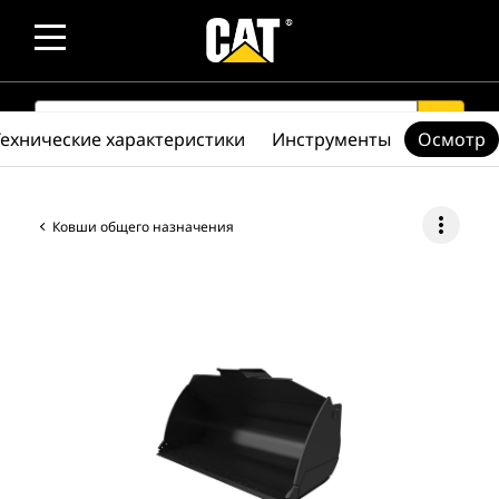
SEARCH
search
Технические характеристики
Инструменты
Осмотр
more_vert
Ковши общего назначения