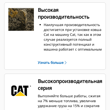
Высокая
производительность
Наилучшая производительность
достигается при установке ковша
Cat на машину Cat, так как в этом
случае реализуется полный
конструктивный потенциал и
машина работает с оптимальным
усилием отрыва и мощностью.
Профиль кожуха с двойным
Узнать больше
радиусом позволяет улучшить
поток материала в ковш.
Дополнительный зазор в области
упора гарантирует, что нижняя
Высокопроизводительная
часть ковша не цепляется за
серия
грунт, что снижает затраты на
техническое обслуживание.
Выполняйте больше работы, сжигая
Расход топлива достигает
на 7% меньше топлива, увеличив
максимального значения во
удержание груза на 15% и сократив
время копания. Ковши Cat