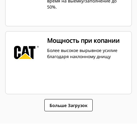
время на выемку/заполнение до
предназначены для быстрой
50%.
резки грунта, что повышает
общую эффективность работы
машины.
Загружайте больше грунта за
меньшее время. Форма ковша и
Мощность при копании
боковые брусья обеспечивают
удержание в ковше максимально
Более высокое вырывное усилие
возможного объема грунта при
благодаря наклонному днищу
каждой загрузке.
Больше Загрузок