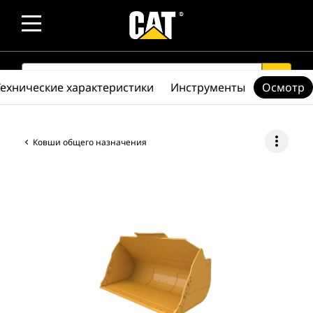
SEARCH
search
Технические характеристики
Инструменты
Осмотр
more_vert
Ковши общего назначения