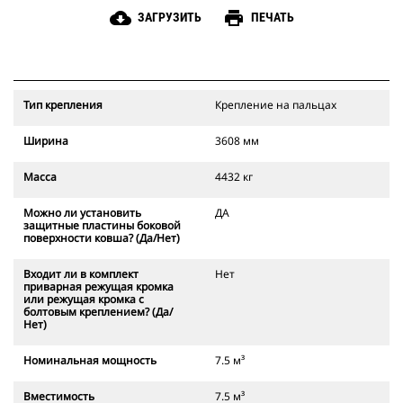
cloud_download
print
ЗАГРУЗИТЬ
ПЕЧАТЬ
Тип крепления
Крепление на пальцах
Ширина
3608 мм
Масса
4432 кг
Можно ли установить
ДА
защитные пластины боковой
поверхности ковша? (Да/Нет)
Входит ли в комплект
Нет
приварная режущая кромка
или режущая кромка с
болтовым креплением? (Да/
Нет)
Номинальная мощность
7.5 м³
Вместимость
7.5 м³