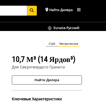
place
apps
Найти Дилера
search
Eurasia-Русский
США
Метрические
10,7 М³ (14 Ярдов³)
Для Сверхтвердого Гранита
Найти Дилера
Ключевые Характеристики