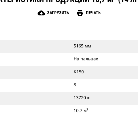
cloud_download
print
ЗАГРУЗИТЬ
ПЕЧАТЬ
5165 мм
На пальцах
K150
8
13720 кг
10.7 м³