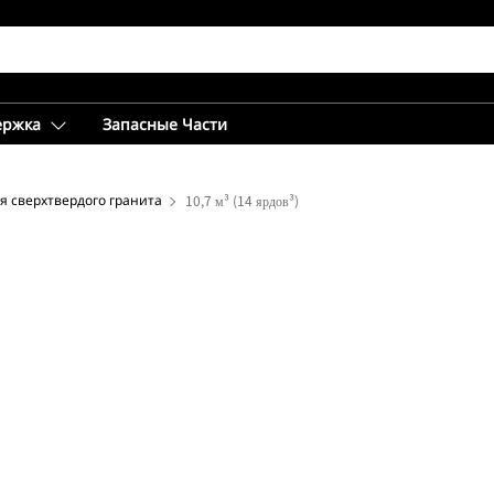
ержка
Запасные Части
я сверхтвердого гранита
10,7 м³ (14 ярдов³)