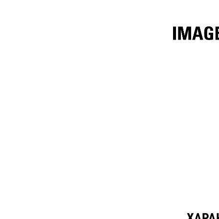
10,7 М³ (14 Ярдов³)
Тех
Изменение модели
ХАРАК