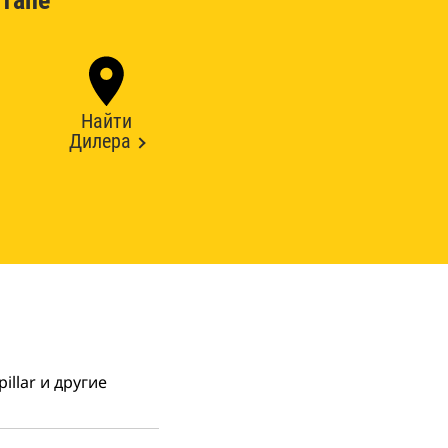
тапе
Найти
Дилера
llar и другие