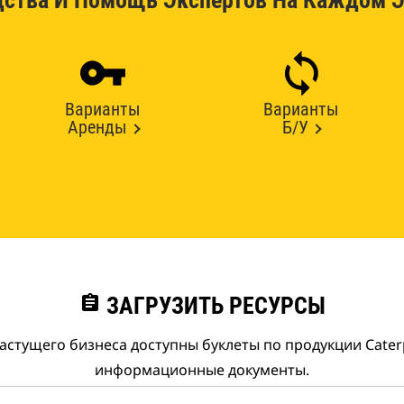
дства И Помощь Экспертов На Каждом Э
Варианты
Варианты
Аренды
Б/У
assignment
ЗАГРУЗИТЬ РЕСУРСЫ
астущего бизнеса доступны буклеты по продукции Caterpi
информационные документы.