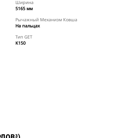
Ширина
5165 мм
Рычажный Механизм Ковша
На пальцах
Тип GET
K150
Найти Дилера
РДОВ³)