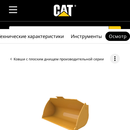
SEARCH
search
Технические характеристики
Инструменты
Осмотр
more_vert
Ковши с плоским днищем производительной серии