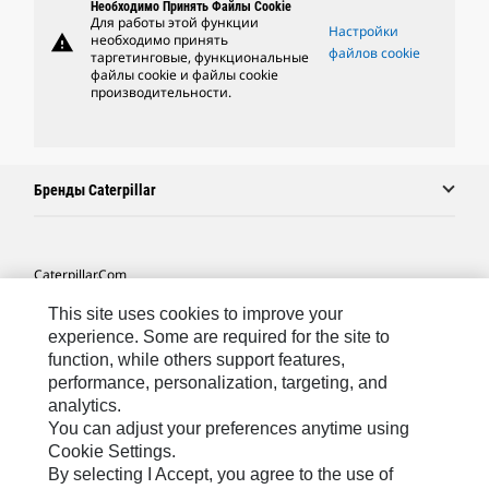
Необходимо Принять Файлы Cookie
Для работы этой функции
Настройки
warning
необходимо принять
файлов cookie
таргетинговые, функциональные
файлы cookie и файлы cookie
производительности.
Бренды Caterpillar
Caterpillar.com
Связаться С Caterpillar
This site uses cookies to improve your
experience. Some are required for the site to
Карта Сайта
function, while others support features,
performance, personalization, targeting, and
Cookie Settings
analytics.
Юридическая Информация
You can adjust your preferences anytime using
Cookie Settings.
Конфиденциальность Личных Данных
By selecting I Accept, you agree to the use of