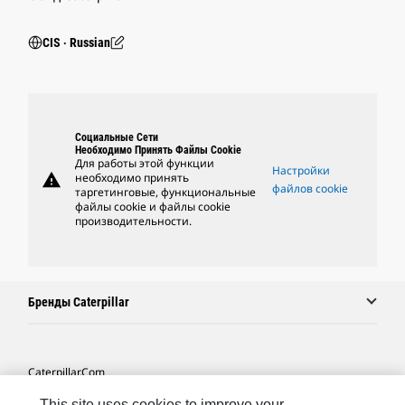
CIS ‧ Russian
Социальные Сети
Необходимо Принять Файлы Cookie
Для работы этой функции
Настройки
warning
необходимо принять
файлов cookie
таргетинговые, функциональные
файлы cookie и файлы cookie
производительности.
Бренды Caterpillar
Caterpillar.com
Связаться С Caterpillar
This site uses cookies to improve your