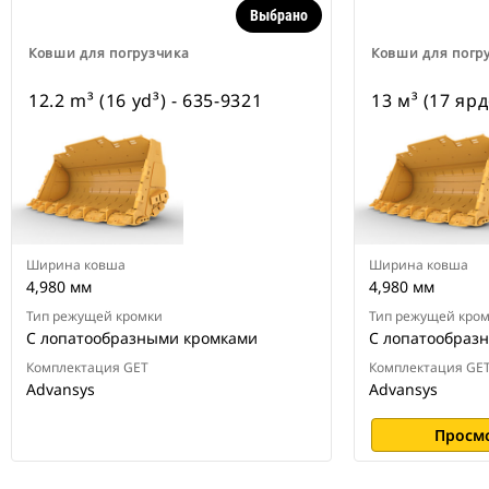
Выбрано
Ковши для погрузчика
Ковши для погр
12.2 m³ (16 yd³) - 635-9321
13 м³ (17 ярд
Ширина ковша
Ширина ковша
4,980 мм
4,980 мм
Тип режущей кромки
Тип режущей кро
С лопатообразными кромками
С лопатообраз
Комплектация GET
Комплектация GE
Advansys
Advansys
Просм