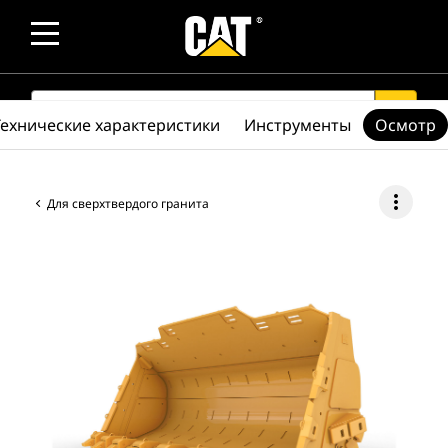
SEARCH
search
Технические характеристики
Инструменты
Осмотр
more_vert
Для сверхтвердого гранита