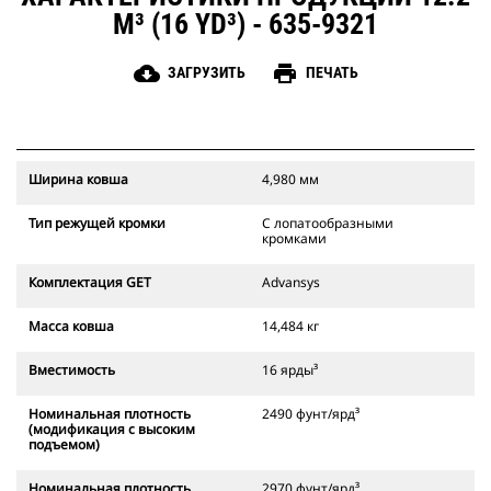
M³ (16 YD³) - 635-9321
cloud_download
print
ЗАГРУЗИТЬ
ПЕЧАТЬ
Ширина ковша
4,980 мм
Тип режущей кромки
С лопатообразными
кромками
Комплектация GET
Advansys
Масса ковша
14,484 кг
Вместимость
16 ярды³
Номинальная плотность
2490 фунт/ярд³
(модификация с высоким
подъемом)
Номинальная плотность
2970 фунт/ярд³