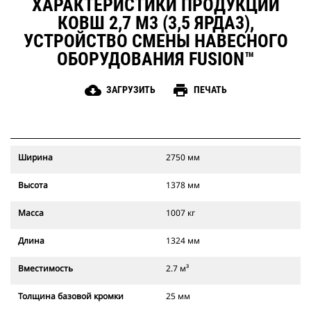
ХАРАКТЕРИСТИКИ ПРОДУКЦИИ
КОВШ 2,7 М3 (3,5 ЯРДА3),
УСТРОЙСТВО СМЕНЫ НАВЕСНОГО
ОБОРУДОВАНИЯ FUSION™
cloud_download
print
ЗАГРУЗИТЬ
ПЕЧАТЬ
Ширина
2750 мм
Высота
1378 мм
Масса
1007 кг
Длина
1324 мм
Вместимость
2.7 м³
Толщина базовой кромки
25 мм