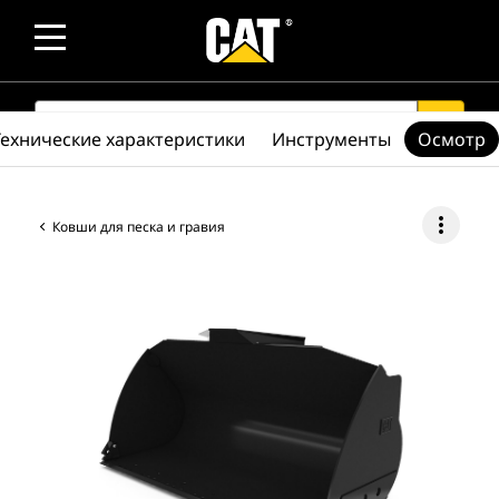
SEARCH
search
Технические характеристики
Инструменты
Осмотр
more_vert
Ковши для песка и гравия