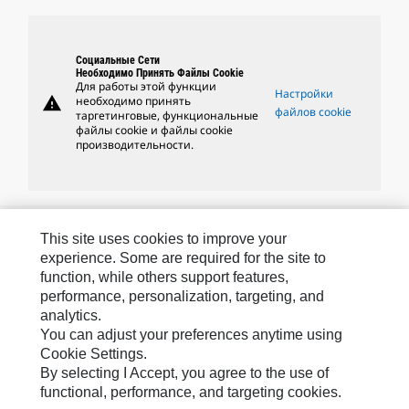
Социальные Сети
Необходимо Принять Файлы Cookie
Для работы этой функции
Настройки
warning
необходимо принять
файлов cookie
таргетинговые, функциональные
файлы cookie и файлы cookie
производительности.
Бренды Caterpillar
This site uses cookies to improve your
experience. Some are required for the site to
function, while others support features,
performance, personalization, targeting, and
Caterpillar.com
analytics.
Связаться С Caterpillar
You can adjust your preferences anytime using
Cookie Settings.
Карта Сайта
By selecting I Accept, you agree to the use of
Cookie Settings
functional, performance, and targeting cookies.