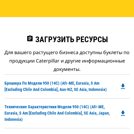
assignment
ЗАГРУЗИТЬ РЕСУРСЫ
Для вашего растущего бизнеса доступны буклеты по
продукции Caterpillar и другие информационные
документы.
Do
Брошюра По Модели 950 (14C) (Afr-ME, Eurasia, S Am
file_download
P
[excluding Chile And Colombia], Aus-NZ, SE Asia, Indonesia)
O
in
Do
Технические Характеристики Модели 950 (14C) (Afr-ME,
a
file_download
P
Eurasia, S Am [excluding Chile And Colombia], SE Asia, Japan,
N
O
Indonesia)
Ta
in
a