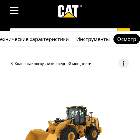
SEARCH
search
Технические характеристики
Инструменты
Осмотр
more_vert
Колесные погрузчики средней мощности