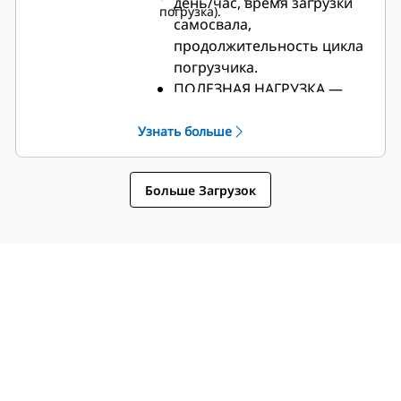
день/час, время загрузки
погрузка).
самосвала,
продолжительность цикла
погрузчика.
ПОЛЕЗНАЯ НАГРУЗКА —
производительность в час,
продолжительность цикла
Узнать больше
погрузчика, полезная
нагрузка за цикл и общая
Больше Загрузок
полезная нагрузка.
СЕГМЕНТ — общее время
работы, время остановки
без груза и с грузом,
продолжительность цикла.
РАСЧЕТНЫЙ ОБЪЕМ —
продолжительность цикла
самосвала/скрепера, число
циклов в час, среднее
количество проходов за