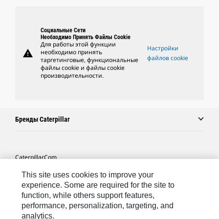
Социальные Сети
Необходимо Принять Файлы Cookie
Для работы этой функции
Настройки
warning
необходимо принять
файлов cookie
таргетинговые, функциональные
файлы cookie и файлы cookie
производительности.
Бренды Caterpillar
Caterpillar.com
Связаться С Caterpillar
This site uses cookies to improve your
experience. Some are required for the site to
Карта Сайта
function, while others support features,
performance, personalization, targeting, and
Cookie Settings
analytics.