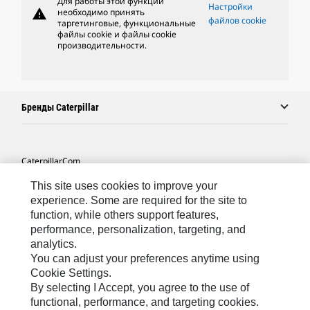
Для работы этой функции
Настройки
warning
необходимо принять
файлов cookie
таргетинговые, функциональные
файлы cookie и файлы cookie
производительности.
Бренды Caterpillar
Caterpillar.com
Связаться С Caterpillar
This site uses cookies to improve your
experience. Some are required for the site to
Карта Сайта
function, while others support features,
performance, personalization, targeting, and
Cookie Settings
analytics.
Юридическая Информация
You can adjust your preferences anytime using
Cookie Settings.
Конфиденциальность Личных Данных
By selecting I Accept, you agree to the use of
functional, performance, and targeting cookies.