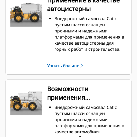
Применение в качестве
автоцистерны
Внедорожный самосвал Cat с
пустым шасси оснащен
прочными и надежными
платформами для применения в
качестве автоцистерны для
горных работ и строительства.
Пустое шасси внедорожного
самосвала представляет собой
Узнать больше
идеальное решение для
пылеподавления, дорожного
строительства,
противопожарной защиты и
Возможности
других областей применения.
применения
Компания Caterpillar
сотрудничает с производителями
автомобилей
Внедорожный самосвал Cat с
оборудования по всему миру,
технической помощи
пустым шасси оснащен
чтобы подобрать подходящие
прочными и надежными
машины с пустым шасси для
платформами для применения в
использования в качестве
качестве автомобиля
автоцистерны, и предлагает