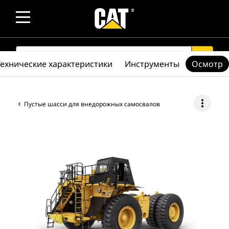
SEARCH
search
Технические характеристики
Инструменты
Осмотр
more_vert
Пустые шасси для внедорожных самосвалов