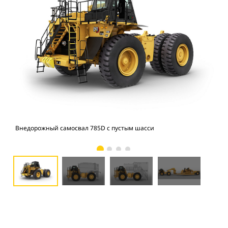
Внедорожный самосвал 785D с пустым шасси
Авт