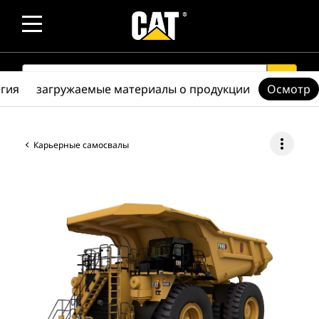
SEARCH
search
гия
загружаемые материалы о продукции
Осмотр
more_vert
Карьерные самосвалы