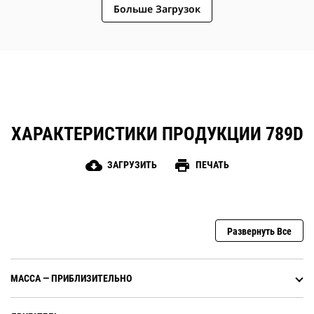
заднего хода при разгрузке
Больше Загрузок
подвеской, пониженный уровень вибрации,
автоматический климат-контроль и
шумоподавление.
ХАРАКТЕРИСТИКИ ПРОДУКЦИИ 789D
cloud_download
print
ЗАГРУЗИТЬ
ПЕЧАТЬ
Развернуть Все
МАССА — ПРИБЛИЗИТЕЛЬНО