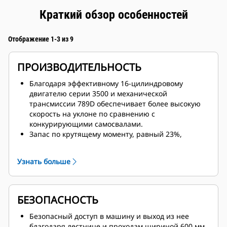
Краткий обзор особенностей
Отображение 1-3 из 9
ПРОИЗВОДИТЕЛЬНОСТЬ
Благодаря эффективному 16-цилиндровому
двигателю серии 3500 и механической
трансмиссии 789D обеспечивает более высокую
скорость на уклоне по сравнению с
конкурирующими самосвалами.
Запас по крутящему моменту, равный 23%,
позволяет развивать большое тяговое усилие во
время разгона при преодолении крутых подъемов
Узнать больше
и бездорожья. Значения запаса по крутящему
моменту соответствуют точкам переключения
коробки передач, что обеспечивает
максимальную производительность и сокращает
БЕЗОПАСНОСТЬ
продолжительность цикла.
Расширенные возможности выбора шин
Безопасный доступ в машину и выход из нее
позволяют владельцам горно-добывающих
благодаря лестнице и проходам шириной 600 мм