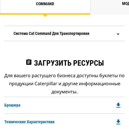
МОД
COMMAND
Система Cat Command Для Транспортировки
assignment
ЗАГРУЗИТЬ РЕСУРСЫ
Для вашего растущего бизнеса доступны буклеты по
продукции Caterpillar и другие информационные
документы.
file_download
Do
Брошюра
P
O
file_download
Do
Технические Характеристики
in
P