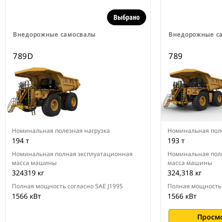
Выбрано
Внедорожные самосвалы
Внедорожные с
789D
789
Номинальная полезная нагрузка
Номинальная поле
194 т
193 т
Номинальная полная эксплуатационная
Номинальная пол
масса машины
масса машины
324319 кг
324,318 кг
Полная мощность согласно SAE J1995
Полная мощность 
1566 кВт
1566 кВт
Просм