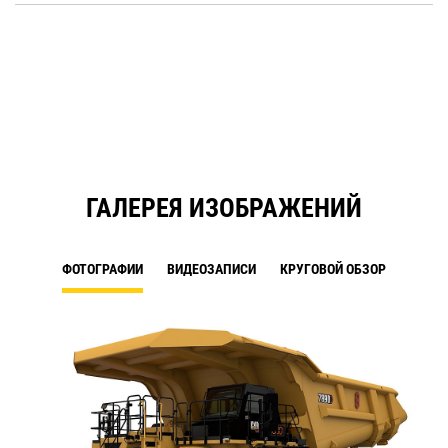
a
O
N
in
Ta
a
N
Ta
ГАЛЕРЕЯ ИЗОБРАЖЕНИЙ
ФОТОГРАФИИ
ВИДЕОЗАПИСИ
КРУГОВОЙ ОБЗОР