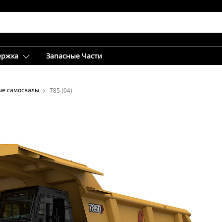
ержка
Запасные Части
ые самосвалы
785 (04)