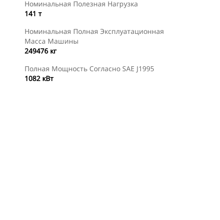
Номинальная Полезная Нагрузка
141 т
Номинальная Полная Эксплуатационная
Масса Машины
249476 кг
Полная Мощность Согласно SAE J1995
1082 кВт
ериалы о
Осмотр
Найти Дилера