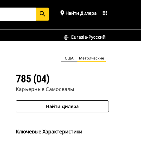
place
apps
Найти Дилера
search
Eurasia-Русский
США
Метрические
785 (04)
Карьерные Самосвалы
Найти Дилера
Ключевые Характеристики