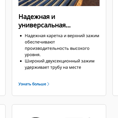
Надежная и
универсальная
конструкция
Надежная каретка и верхний зажим
обеспечивают
производительность высокого
уровня.
Широкий двухсекционный зажим
удерживает трубу на месте
относительно зубьев и каретки.
Зажим можно расположить в
Узнать больше
соответствии с необходимым
диаметром материалов.
Можно одновременно
транспортировать одинарные
стволы или несколько элементов
одного диаметра, увеличивая