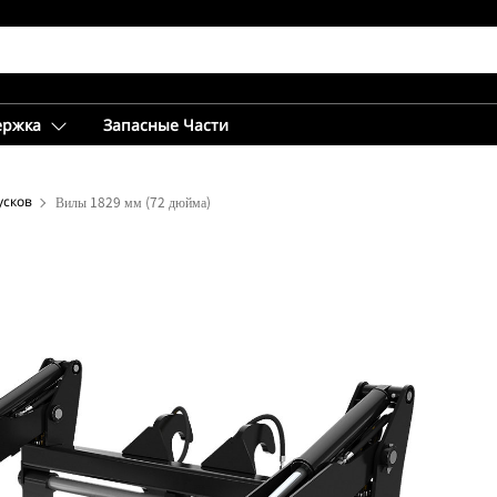
ержка
Запасные Части
усков
Вилы 1829 мм (72 дюйма)