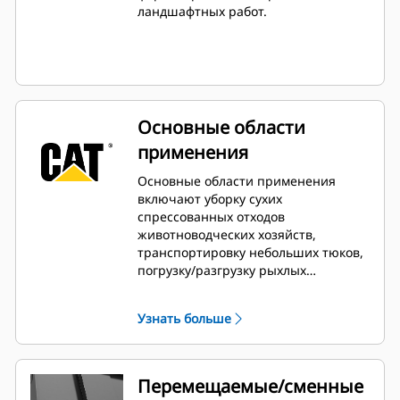
ландшафтных работ.
Основные области
применения
Основные области применения
включают уборку сухих
спрессованных отходов
животноводческих хозяйств,
транспортировку небольших тюков,
погрузку/разгрузку рыхлых
материалов, например сена и
соломы, а также разрыхление
Узнать больше
подстилки и аэрацию почвы.
Перемещаемые/сменные