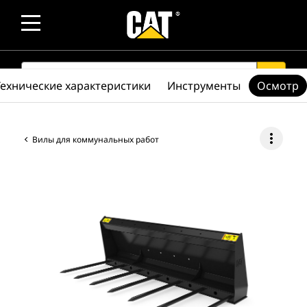
SEARCH
search
Технические характеристики
Инструменты
Осмотр
more_vert
Вилы для коммунальных работ