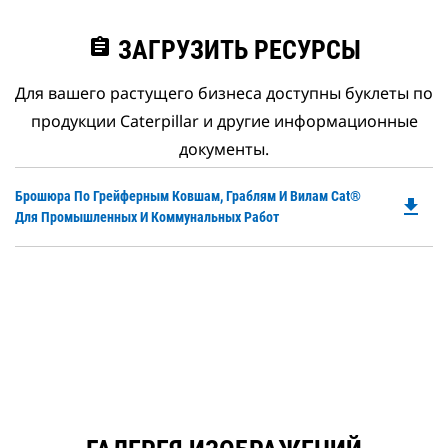
assignment
ЗАГРУЗИТЬ РЕСУРСЫ
Для вашего растущего бизнеса доступны буклеты по
продукции Caterpillar и другие информационные
документы.
Do
Брошюра По Грейферным Ковшам, Граблям И Вилам Cat®
file_download
P
Для Промышленных И Коммунальных Работ
O
in
a
N
Ta