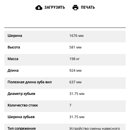
cloud_download
print
ЗАГРУЗИТЬ
ПЕЧАТЬ
Ширина
1676 мм
Высота
581 мм
Масса
198 кг
Длина
924 мм
Полезная длина зуба вил
637 мм
Диаметр зубьев
31.75 мм
Количество стоек
7
Ширина зубьев
31.75 мм
Тип сопряжения
Устройство смены навесного