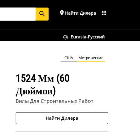
place
apps
Найти Дилера
search
Eurasia-Русский
США
Метрические
1524 Мм (60
Дюймов)
Вилы Для Строительных Работ
Найти Дилера