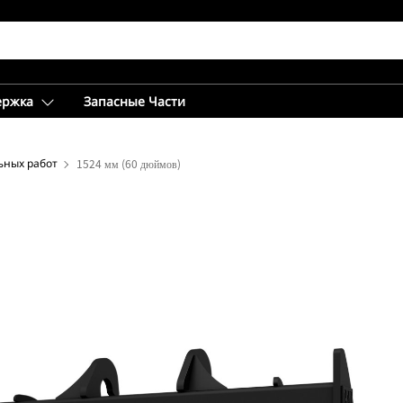
ержка
Запасные Части
ьных работ
1524 мм (60 дюймов)