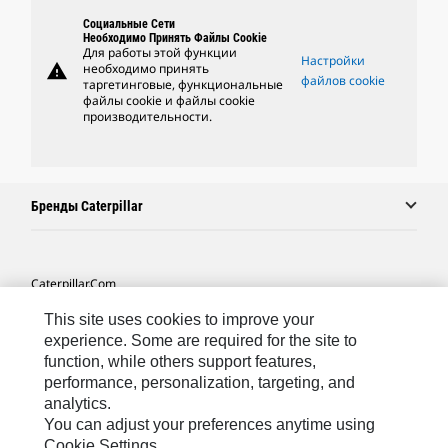
Социальные Сети
Необходимо Принять Файлы Cookie
Для работы этой функции
Настройки
warning
необходимо принять
файлов cookie
таргетинговые, функциональные
файлы cookie и файлы cookie
производительности.
Бренды Caterpillar
Caterpillar.com
Связаться С Caterpillar
This site uses cookies to improve your
experience. Some are required for the site to
Карта Сайта
function, while others support features,
performance, personalization, targeting, and
Cookie Settings
analytics.
Юридическая Информация
You can adjust your preferences anytime using
Cookie Settings.