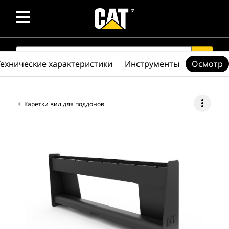
SEARCH
search
Технические характеристики
Инструменты
Осмотр
more_vert
Каретки вил для поддонов