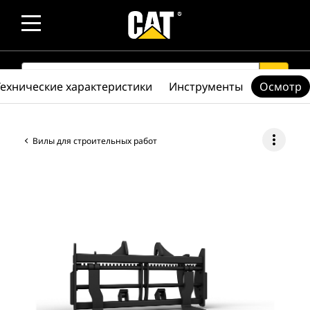
SEARCH
search
Технические характеристики
Инструменты
Осмотр
more_vert
Вилы для строительных работ