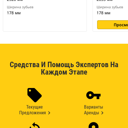
Ширина зубьев
Ширина зубьев
178 мм
178 мм
Просм
Средства И Помощь Экспертов На
Каждом Этапе
Текущие
Варианты
Предложения
Аренды