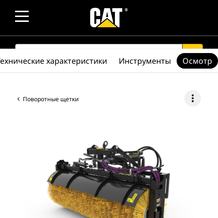
SEARCH
search
Технические характеристики
Инструменты
Осмотр
more_vert
Поворотные щетки