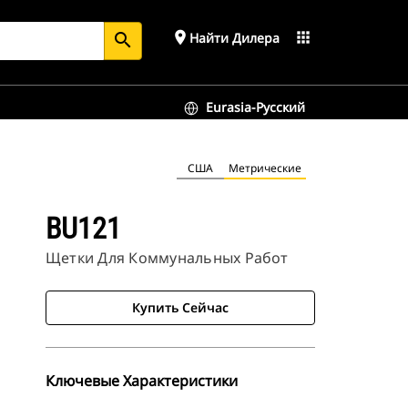
place
apps
Найти Дилера
search
Eurasia-Русский
США
Метрические
BU121
Щетки Для Коммунальных Работ
Купить Сейчас
Ключевые Характеристики