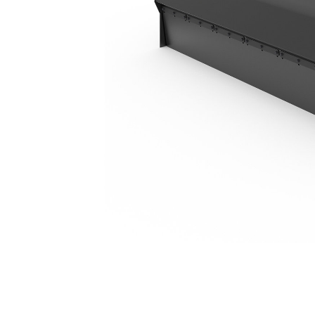
BU121
Пре
Изменение модели