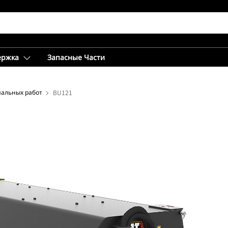
ержка
Запасные Части
нальных работ
BU121