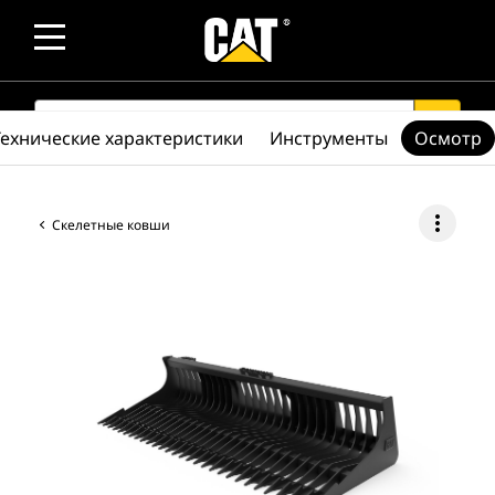
SEARCH
search
Технические характеристики
Инструменты
Осмотр
more_vert
Скелетные ковши