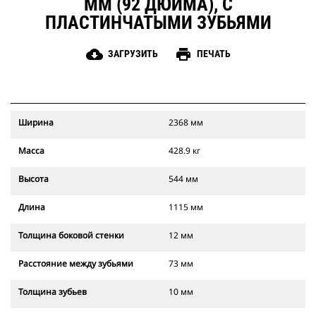
ММ (92 ДЮЙМА), С
ПЛАСТИНЧАТЫМИ ЗУБЬЯМИ
cloud_download
print
ЗАГРУЗИТЬ
ПЕЧАТЬ
Ширина
2368 мм
Масса
428.9 кг
Высота
544 мм
Длина
1115 мм
Толщина боковой стенки
12 мм
Расстояние между зубьями
73 мм
Толщина зубьев
10 мм