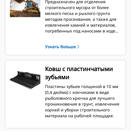
Предназначен для отделения
строительного мусора от более
мелкого песка и рыхлого грунта
методом просеивания, а также для
извлечения камней и материалов,
погребенных под наносами в ходе
ландшафтных работ. Решетчатые
ковши Cat® предназначены для
Узнать больше
использования на мини-погрузчиках
и гусеничных мини-погрузчиках Cat.
Ковш с пластинчатыми
зубьями
Пластины зубьев толщиной в 10 мм
(0,4 дюйма) с кончиками в виде
рыболовного крючка для лучшего
проникновения в грунт, извлечения
корней и уборки строительного
материала на рабочей площадке.