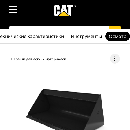
SEARCH
search
Технические характеристики
Инструменты
Осмотр
more_vert
Ковши для легких материалов