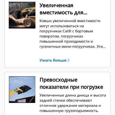
Увеличенная
вместимость для
материалов низкой
Ковши увеличенной вместимости
плотности
могут использоваться на
погрузчиках Cat® с бортовым
поворотом, погрузчиках
повышенной проходимости и
гусеничных мини-погрузчиках. Эти
ковши предназначены для работы с
материалами низкой плотности,
Узнать больше
например, мульчей, древесными
опилками, сухим верхним слоем
почвы, удобрениями, кормами для
животных и снегом.
Превосходные
показатели при погрузке
Увеличенные длина днища и высота
задней стенки обеспечивают
отличное удержание материала и
повышенную грузоподъемность.