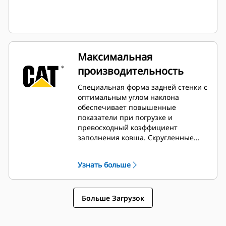
Максимальная
производительность
Специальная форма задней стенки с
оптимальным углом наклона
обеспечивает повышенные
показатели при погрузке и
превосходный коэффициент
заполнения ковша. Скругленные
ковши позволяют снизить риск
застревания материала и повышают
Узнать больше
производительность.
Больше Загрузок