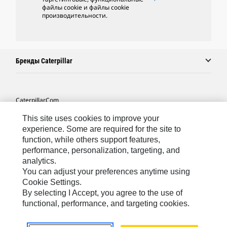
файлы cookie и файлы cookie
производительности.
Бренды Caterpillar
Caterpillar.com
Связаться С Caterpillar
This site uses cookies to improve your
experience. Some are required for the site to
Карта Сайта
function, while others support features,
performance, personalization, targeting, and
Cookie Settings
analytics.
Юридическая Информация
You can adjust your preferences anytime using
Cookie Settings.
Конфиденциальность Личных Данных
By selecting I Accept, you agree to the use of
functional, performance, and targeting cookies.