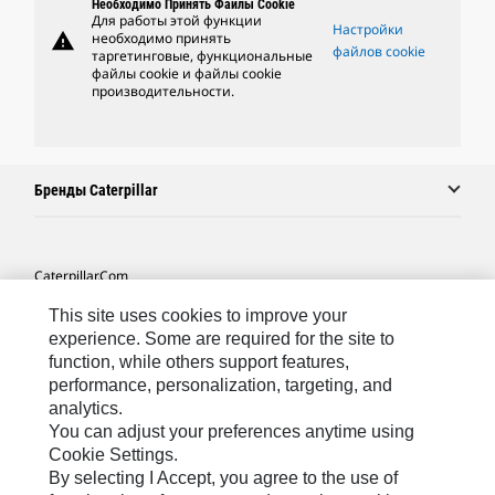
Необходимо Принять Файлы Cookie
Для работы этой функции
Настройки
warning
необходимо принять
файлов cookie
таргетинговые, функциональные
файлы cookie и файлы cookie
производительности.
Бренды Caterpillar
Caterpillar.com
Связаться С Caterpillar
This site uses cookies to improve your
experience. Some are required for the site to
Карта Сайта
function, while others support features,
performance, personalization, targeting, and
Cookie Settings
analytics.
Юридическая Информация
You can adjust your preferences anytime using
Cookie Settings.
Конфиденциальность Личных Данных
By selecting I Accept, you agree to the use of