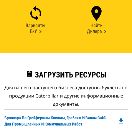
Варианты
Найти
Б/У
Дилера
assignment
ЗАГРУЗИТЬ РЕСУРСЫ
Для вашего растущего бизнеса доступны буклеты по
продукции Caterpillar и другие информационные
документы.
Do
Брошюра По Грейферным Ковшам, Граблям И Вилам Cat®
file_download
P
Для Промышленных И Коммунальных Работ
O