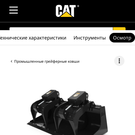
SEARCH
search
Технические характеристики
Инструменты
Осмотр
more_vert
Промышленные грейферные ковши