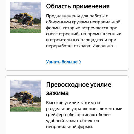
Область применения
Предназначены для работы с
объемными грузами неправильной
формы, которые встречаются при
сносе строений, на промышленных
и строительных площадках и при
переработке отходов. Идеально
подходят для перемещения
железнодорожных шпал, деревьев,
Узнать больше
крупных валунов, кустарников,
промышленных отходов, лома от
снесенных строений и
перерабатываемого мусора.
Превосходное усилие
зажима
Высокое усилие зажима и
раздельное управление элементами
грейфера обеспечивают более
удобный захват объектов
неправильной формы.