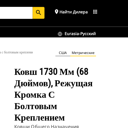
place
apps
Найти Дилера
search
Eurasia-Русский
 с болтовым креплением
США
Метрические
Ковш 1730 Мм (68
Дюймов), Режущая
Кромка С
Болтовым
Креплением
Ковши Общего Назначения