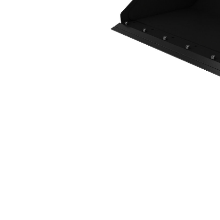
Ковш 1730 Мм (68 Дюймов), Режущая Кромка С Болтовым Креплением
Пре
Изменение модели