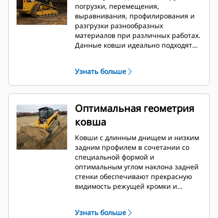
погрузки, перемещения,
выравнивания, профилирования и
разгрузки разнообразных
материалов при различных работах.
Данные ковши идеально подходят
для строительных, ландшафтных,
промышленных работ и для сноса
Узнать больше
строений.
Оптимальная геометрия
ковша
Ковши с длинным днищем и низким
задним профилем в сочетании со
специальной формой и
оптимальным углом наклона задней
стенки обеспечивают прекрасную
видимость режущей кромки и
передних углов, а также отличные
показатели загрузки и высыпания.
Узнать больше