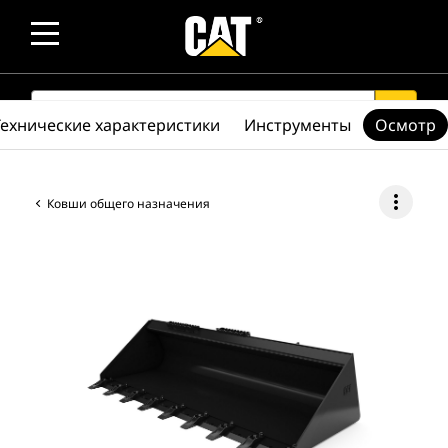
SEARCH
search
Технические характеристики
Инструменты
Осмотр
more_vert
Ковши общего назначения