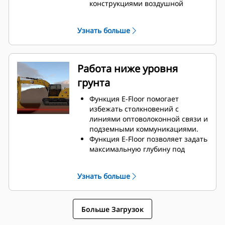
конструкциями воздушной
контактной сети.
Функция E-Ceiling позволяет
Узнать больше
задать максимальную высоту над
экскаватором с помощью
монитора с сенсорным экраном,
чтобы препятствовать выходу
Работа ниже уровня
стрелы и рукояти за заданную
грунта
границу.
Функция E-Floor помогает
избежать столкновений с
линиями оптоволоконной связи и
подземными коммуникациями.
Функция E-Floor позволяет задать
максимальную глубину под
экскаватором с помощью
монитора с сенсорным экраном
Узнать больше
— стрела и рукоять не смогут
выйти за заданную границу.
Больше Загрузок