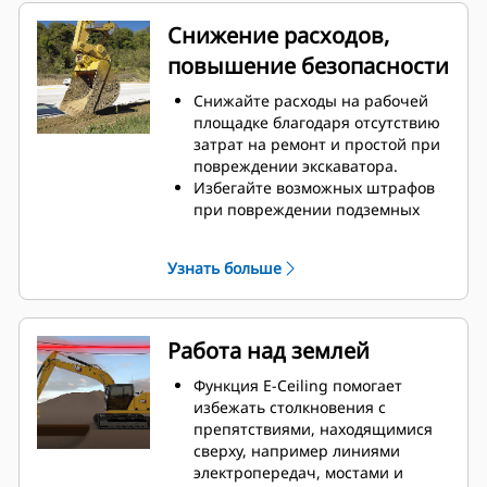
Снижение расходов,
повышение безопасности
Снижайте расходы на рабочей
площадке благодаря отсутствию
затрат на ремонт и простой при
повреждении экскаватора.
Избегайте возможных штрафов
при повреждении подземных
коммуникаций или объектов.
Уменьшается численность
Узнать больше
персонала, занятого проверками
уклона в траншее и рядом с
экскаватором, и одновременно
повышается безопасность
Работа над землей
работы.
Благодаря простоте установки и
Функция E-Ceiling помогает
работы снижается усталость
избежать столкновения с
оператора, неизбежная при
препятствиями, находящимися
излишнем повороте и излишней
сверху, например линиями
выемке грунта.
электропередач, мостами и