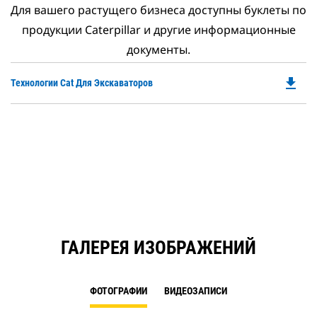
Для вашего растущего бизнеса доступны буклеты по
продукции Caterpillar и другие информационные
документы.
file_download
Do
Технологии Cat Для Экскаваторов
P
O
in
a
N
Ta
ГАЛЕРЕЯ ИЗОБРАЖЕНИЙ
ФОТОГРАФИИ
ВИДЕОЗАПИСИ