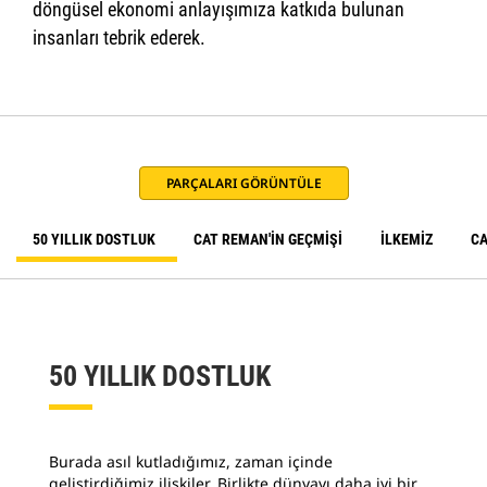
döngüsel ekonomi anlayışımıza katkıda bulunan
insanları tebrik ederek.
PARÇALARI GÖRÜNTÜLE
50 YILLIK DOSTLUK
CAT REMAN'İN GEÇMİŞİ
İLKEMİZ
C
50 YILLIK DOSTLUK
Burada asıl kutladığımız, zaman içinde
geliştirdiğimiz ilişkiler. Birlikte dünyayı daha iyi bir