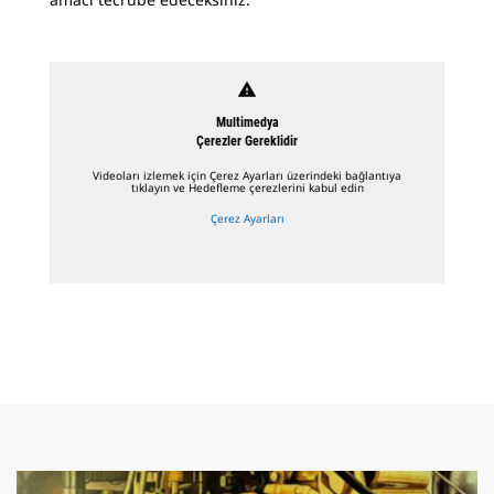
warning
Multimedya
Çerezler Gereklidir
Videoları izlemek için Çerez Ayarları üzerindeki bağlantıya
tıklayın ve Hedefleme çerezlerini kabul edin
Çerez Ayarları