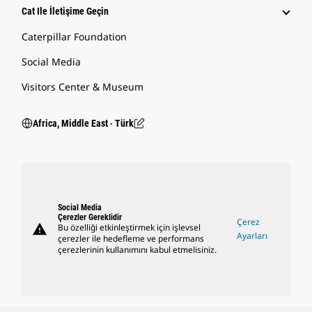
Cat Ile İletişime Geçin
Caterpillar Foundation
Social Media
Visitors Center & Museum
Africa, Middle East ‧ Türk
Social Media
Çerezler Gereklidir
Çerez
warning
Bu özelliği etkinleştirmek için işlevsel
Ayarları
çerezler ile hedefleme ve performans
çerezlerinin kullanımını kabul etmelisiniz.