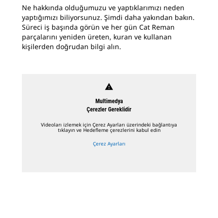
Ne hakkında olduğumuzu ve yaptıklarımızı neden
yaptığımızı biliyorsunuz. Şimdi daha yakından bakın.
Süreci iş başında görün ve her gün Cat Reman
parçalarını yeniden üreten, kuran ve kullanan
kişilerden doğrudan bilgi alın.
warning
Multimedya
Çerezler Gereklidir
Videoları izlemek için Çerez Ayarları üzerindeki bağlantıya
tıklayın ve Hedefleme çerezlerini kabul edin
Çerez Ayarları