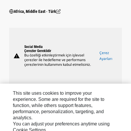
Africa, Middle East ‧ Türk
Social Media
Çerezler Gereklidir
Çerez
warning
Bu özelliği etkinleştirmek için işlevsel
Ayarları
çerezler ile hedefleme ve performans
çerezlerinin kullanımını kabul etmelisiniz.
This site uses cookies to improve your
Caterpillar Markaları
experience. Some are required for the site to
function, while others support features,
performance, personalization, targeting, and
analytics.
Caterpillar.com
You can adjust your preferences anytime using
Caterpillar Müşteri Hizmetleri Ve Iletişim
Cookie Settings.