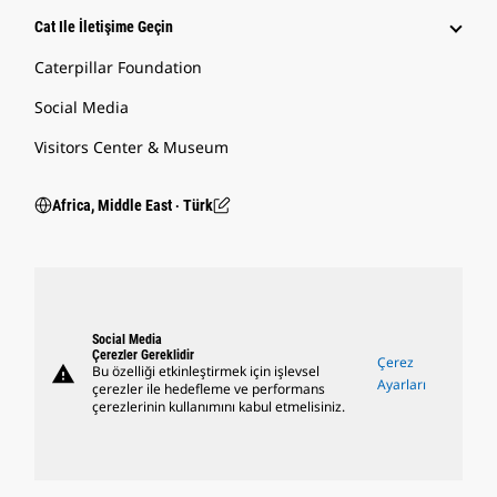
Cat Ile İletişime Geçin
Caterpillar Foundation
Social Media
Visitors Center & Museum
Africa, Middle East ‧ Türk
Social Media
Çerezler Gereklidir
Çerez
warning
Bu özelliği etkinleştirmek için işlevsel
Ayarları
çerezler ile hedefleme ve performans
çerezlerinin kullanımını kabul etmelisiniz.