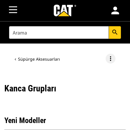
person
SEARCH
search
more_vert
Süpürge Aksesuarları
Kanca Grupları
Yeni Modeller