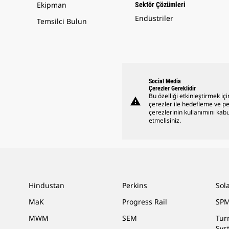
Ekipman
Sektör Çözümleri
Endüstriler
Temsilci Bulun
Social Media
Çerezler Gereklidir
Bu özelliği etkinleştirmek içi
warning
çerezler ile hedefleme ve 
çerezlerinin kullanımını kabu
etmelisiniz.
Hindustan
Perkins
Sol
MaK
Progress Rail
SPM
MWM
SEM
Tur
Sys