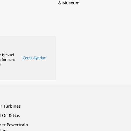
& Museum
n işlevsel
Çerez Ayarları
performans
l
ar Turbines
 Oil & Gas
ner Powertrain
tems