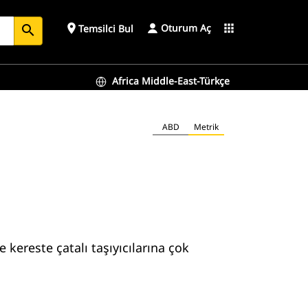
Oturum Aç
place
apps
Temsilci Bul
search
Africa Middle-East-Türkçe
ABD
Metrik
e kereste çatalı taşıyıcılarına çok