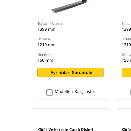
Toplam Uzunluk
Topla
1399 mm
139
Uzunluk
Uzunl
1219 mm
121
Genişlik
Geniş
150 mm
150
Ayrıntıları Görüntüle
Modelleri Karşılaştır
Kütük Ve Kereste Çatalı Dişleri
Kütük