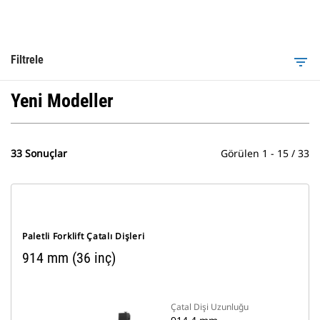
Filtrele
filter_list
Yeni Modeller
33 Sonuçlar
Görülen 1 - 15 / 33
Paletli Forklift Çatalı Dişleri
914 mm (36 inç)
Çatal Dişi Uzunluğu