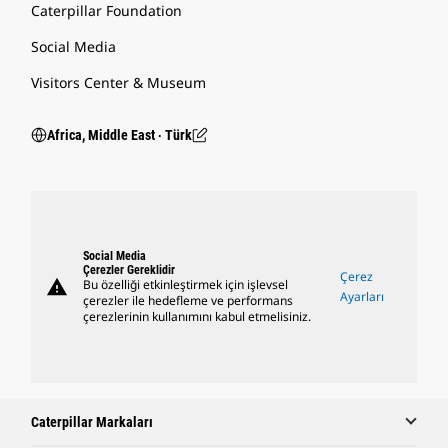
Caterpillar Foundation
Social Media
Visitors Center & Museum
Africa, Middle East ‧ Türk
Social Media
Çerezler Gereklidir
Çerez
warning
Bu özelliği etkinleştirmek için işlevsel
Ayarları
çerezler ile hedefleme ve performans
çerezlerinin kullanımını kabul etmelisiniz.
Caterpillar Markaları