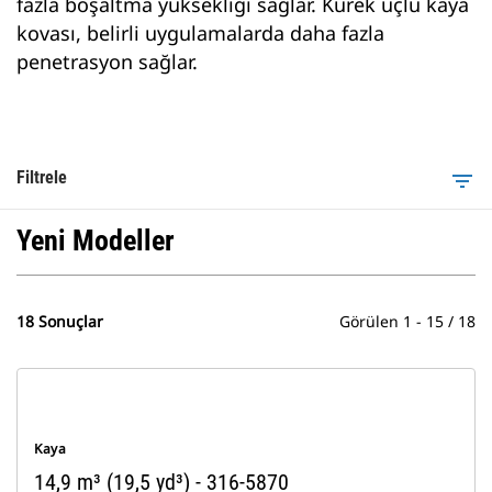
fazla boşaltma yüksekliği sağlar. Kürek uçlu kaya
kovası, belirli uygulamalarda daha fazla
penetrasyon sağlar.
Filtrele
filter_list
Yeni Modeller
18 Sonuçlar
Görülen 1 - 15 / 18
Kaya
14,9 m³ (19,5 yd³) - 316-5870