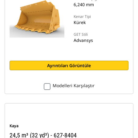
6,240 mm
Kenar Tipi
Kürek
GET Stili
Advansys
Ayrıntıları Görüntüle
Modelleri Karşılaştır
Kaya
24,5 m³ (32 yd³) - 627-8404