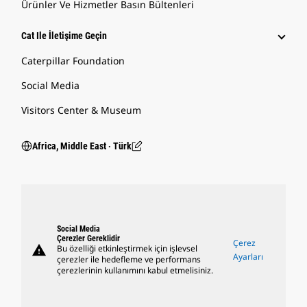
Ürünler Ve Hizmetler Basın Bültenleri
Cat Ile İletişime Geçin
Caterpillar Foundation
Social Media
Visitors Center & Museum
Africa, Middle East ‧ Türk
Social Media
Çerezler Gereklidir
Çerez
warning
Bu özelliği etkinleştirmek için işlevsel
Ayarları
çerezler ile hedefleme ve performans
çerezlerinin kullanımını kabul etmelisiniz.