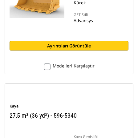
Kürek
GET Stili
Advansys
Ayrıntıları Görüntüle
Modelleri Karşılaştır
Kaya
27,5 m³ (36 yd³) - 596-5340
Kova Genişliği