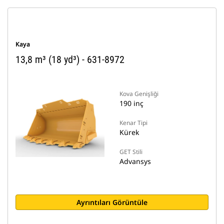
Kaya
13,8 m³ (18 yd³) - 631-8972
Kova Genişliği
190 inç
Kenar Tipi
Kürek
GET Stili
Advansys
Ayrıntıları Görüntüle