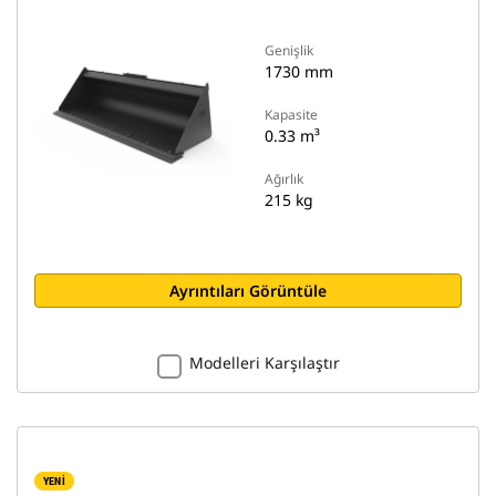
Genişlik
1730 mm
Kapasite
0.33 m³
Ağırlık
215 kg
Ayrıntıları Görüntüle
Modelleri Karşılaştır
YENİ