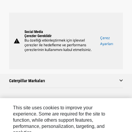
Social Media
Çerezler Gereklidir
Çerez
warning
Bu özelliği etkinleştirmek için işlevsel
Ayarları
çerezler ile hedefleme ve performans
çerezlerinin kullanımını kabul etmelisiniz.
Caterpillar Markaları
Caterpillar.com
This site uses cookies to improve your
Caterpillar Müşteri Hizmetleri Ve Iletişim
experience. Some are required for the site to
function, while others support features,
Site Haritası
performance, personalization, targeting, and