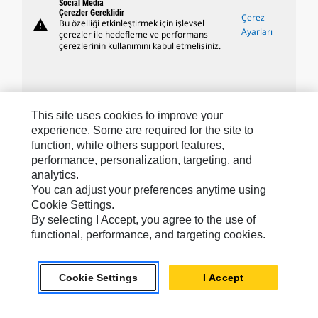
Social Media
Çerezler Gereklidir
Çerez
warning
Bu özelliği etkinleştirmek için işlevsel
Ayarları
çerezler ile hedefleme ve performans
çerezlerinin kullanımını kabul etmelisiniz.
This site uses cookies to improve your
Caterpillar Markaları
experience. Some are required for the site to
function, while others support features,
performance, personalization, targeting, and
analytics.
Caterpillar.com
You can adjust your preferences anytime using
Caterpillar Müşteri Hizmetleri Ve Iletişim
Cookie Settings.
By selecting I Accept, you agree to the use of
Site Haritası
functional, performance, and targeting cookies.
Cookie Settings
Yasal
Cookie Settings
I Accept
Gizlilik