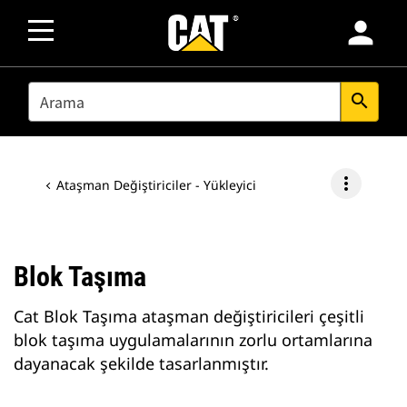
person
SEARCH
search
more_vert
Ataşman Değiştiriciler - Yükleyici
Blok Taşıma
Cat Blok Taşıma ataşman değiştiricileri çeşitli
blok taşıma uygulamalarının zorlu ortamlarına
dayanacak şekilde tasarlanmıştır.