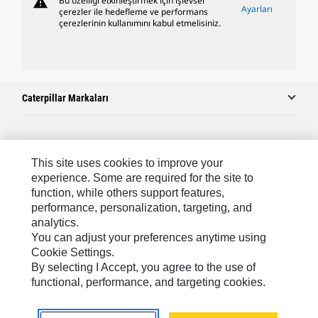
warning
Bu özelliği etkinleştirmek için işlevsel
Ayarları
çerezler ile hedefleme ve performans
çerezlerinin kullanımını kabul etmelisiniz.
Caterpillar Markaları
Caterpillar.com
This site uses cookies to improve your
Caterpillar Müşteri Hizmetleri Ve Iletişim
experience. Some are required for the site to
function, while others support features,
Site Haritası
performance, personalization, targeting, and
analytics.
Cookie Settings
You can adjust your preferences anytime using
Yasal
Cookie Settings.
By selecting I Accept, you agree to the use of
Gizlilik
functional, performance, and targeting cookies.
Africa, Middle East ‧ Türk
© 2026 Caterpillar. Tüm Hakları Saklıdır.