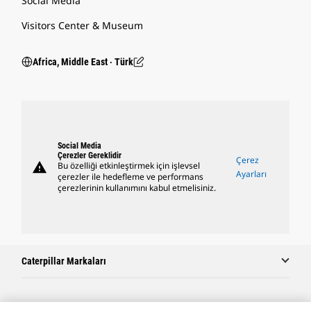
Social Media
Visitors Center & Museum
Africa, Middle East ‧ Türk
Social Media
Çerezler Gereklidir
Çerez
warning
Bu özelliği etkinleştirmek için işlevsel
Ayarları
çerezler ile hedefleme ve performans
çerezlerinin kullanımını kabul etmelisiniz.
Caterpillar Markaları