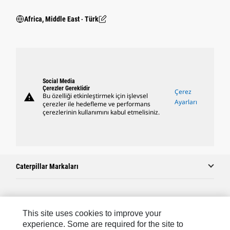
Africa, Middle East ‧ Türk
Social Media
Çerezler Gereklidir
Çerez
warning
Bu özelliği etkinleştirmek için işlevsel
Ayarları
çerezler ile hedefleme ve performans
çerezlerinin kullanımını kabul etmelisiniz.
Caterpillar Markaları
Caterpillar.com
This site uses cookies to improve your
Caterpillar Müşteri Hizmetleri Ve Iletişim
experience. Some are required for the site to