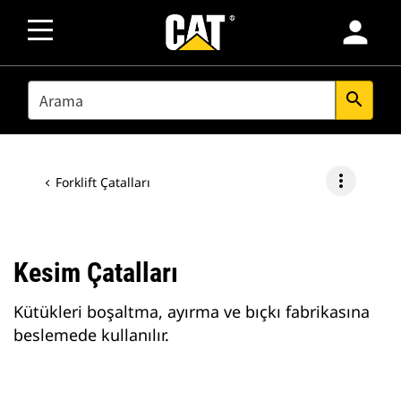
person
SEARCH
search
more_vert
Forklift Çatalları
Kesim Çatalları
Kütükleri boşaltma, ayırma ve bıçkı fabrikasına
beslemede kullanılır.