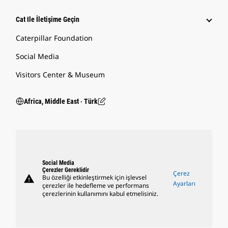
Cat Ile İletişime Geçin
Caterpillar Foundation
Social Media
Visitors Center & Museum
Africa, Middle East ‧ Türk
Social Media
Çerezler Gereklidir
Çerez
warning
Bu özelliği etkinleştirmek için işlevsel
Ayarları
çerezler ile hedefleme ve performans
çerezlerinin kullanımını kabul etmelisiniz.