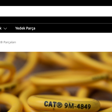
k
Yedek Parça
t® Parçaları