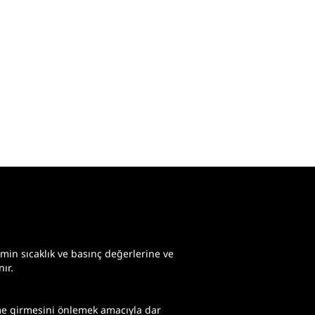
min sıcaklık ve basınç değerlerine ve
nır.
teme girmesini önlemek amacıyla dar