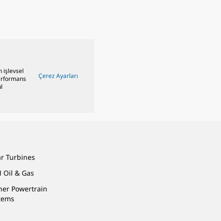
n işlevsel
Çerez Ayarları
performans
l
ar Turbines
 Oil & Gas
ner Powertrain
tems