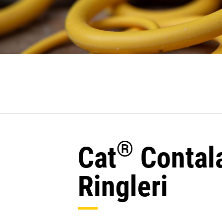
®
Cat
Contala
Ringleri