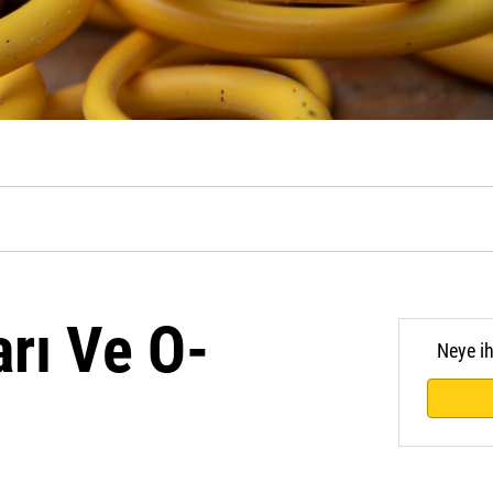
rı Ve O-
Neye i