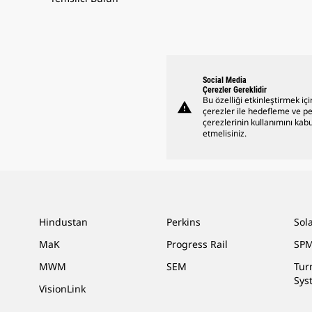
Social Media
Çerezler Gereklidir
Bu özelliği etkinleştirmek içi
warning
çerezler ile hedefleme ve 
çerezlerinin kullanımını kabu
etmelisiniz.
Hindustan
Perkins
Sol
MaK
Progress Rail
SPM
MWM
SEM
Tur
Sys
VisionLink