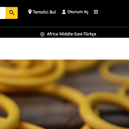
Oturum Aç
place
apps
Temsilci Bul
search
Africa Middle-East-Türkçe