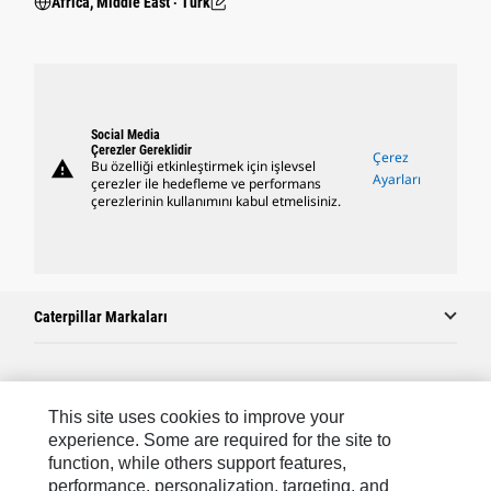
Africa, Middle East ‧ Türk
Social Media
Çerezler Gereklidir
Çerez
warning
Bu özelliği etkinleştirmek için işlevsel
Ayarları
çerezler ile hedefleme ve performans
çerezlerinin kullanımını kabul etmelisiniz.
Caterpillar Markaları
Caterpillar.com
This site uses cookies to improve your
Caterpillar Müşteri Hizmetleri Ve Iletişim
experience. Some are required for the site to
function, while others support features,
Site Haritası
performance, personalization, targeting, and